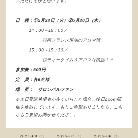
いただけるかと思います。
日 程：①5月28日（火）②5月30日（木）
14：00～15：00／
◎南フランス現地のアロマ話
15：00～15：30／
◎ティータイム＆アロマな談話＾＾
参
加費：500円
定 員：各6名様
場 所： サロンパルファン
※土日受講希望者が多くいらした場合、後日Zoom開
催を検討しています。もしご希望ありましたら、こち
らもご要望お聞かせください。
2026-08（1）
2026-07（1）
2026-06（1）